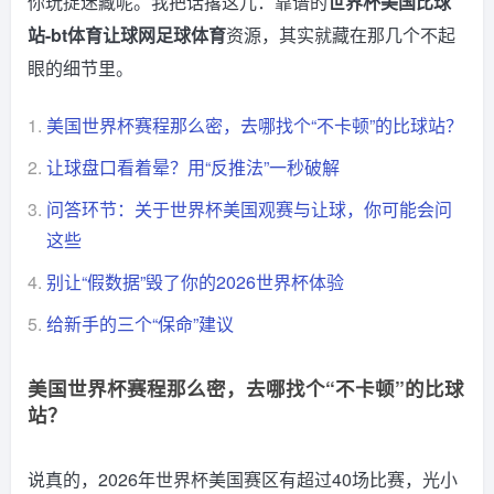
你玩捉迷藏呢。我把话撂这儿：靠谱的
世界杯美国比球
站-bt体育让球网足球体育
资源，其实就藏在那几个不起
眼的细节里。
1.
美国世界杯赛程那么密，去哪找个“不卡顿”的比球站？
2.
让球盘口看着晕？用“反推法”一秒破解
3.
问答环节：关于世界杯美国观赛与让球，你可能会问
这些
4.
别让“假数据”毁了你的2026世界杯体验
5.
给新手的三个“保命”建议
美国世界杯赛程那么密，去哪找个“不卡顿”的比球
站？
说真的，2026年世界杯美国赛区有超过40场比赛，光小