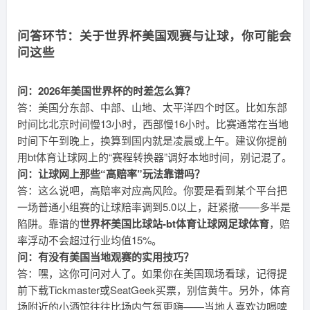
问答环节：关于世界杯美国观赛与让球，你可能会
问这些
问：2026年美国世界杯的时差怎么算？
答：美国分东部、中部、山地、太平洋四个时区。比如东部
时间比北京时间慢13小时，西部慢16小时。比赛通常在当地
时间下午到晚上，换算到国内就是凌晨或上午。建议你提前
用bt体育让球网上的“赛程转换器”调好本地时间，别记混了。
问：让球网上那些“高赔率”玩法靠谱吗？
答：这么说吧，高赔率对应高风险。你要是看到某个平台把
一场普通小组赛的让球赔率调到5.0以上，赶紧撤——多半是
陷阱。靠谱的
世界杯美国比球站-bt体育让球网足球体育
，赔
率浮动不会超过行业均值15%。
问：有没有美国当地观赛的实用技巧？
答：嘿，这你可问对人了。如果你在美国现场看球，记得提
前下载Tickmaster或SeatGeek买票，别信黄牛。另外，体育
场附近的小酒馆往往比场内气氛更嗨——当地人喜欢边喝啤