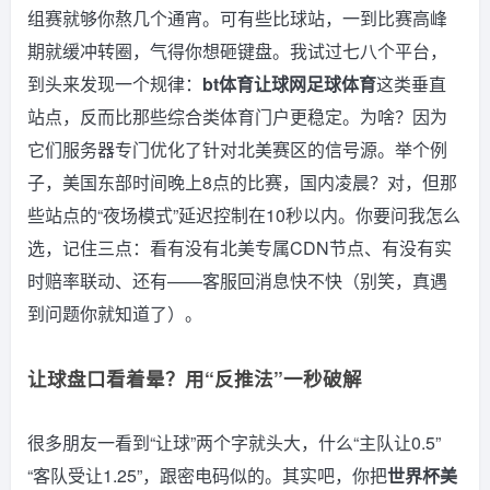
组赛就够你熬几个通宵。可有些比球站，一到比赛高峰
期就缓冲转圈，气得你想砸键盘。我试过七八个平台，
到头来发现一个规律：
bt体育让球网足球体育
这类垂直
站点，反而比那些综合类体育门户更稳定。为啥？因为
它们服务器专门优化了针对北美赛区的信号源。举个例
子，美国东部时间晚上8点的比赛，国内凌晨？对，但那
些站点的“夜场模式”延迟控制在10秒以内。你要问我怎么
选，记住三点：看有没有北美专属CDN节点、有没有实
时赔率联动、还有——客服回消息快不快（别笑，真遇
到问题你就知道了）。
让球盘口看着晕？用“反推法”一秒破解
很多朋友一看到“让球”两个字就头大，什么“主队让0.5”
“客队受让1.25”，跟密电码似的。其实吧，你把
世界杯美