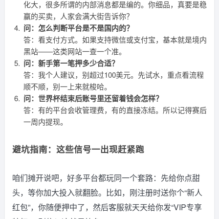
化大，很多所谓的内部消息都是编的。你细品，真要是稳
赢的买卖，人家会满大街告诉你？
问：怎么判断平台是不是国内的？
答：看支付方式。如果支持微信或支付宝，基本就是境内
黑站——这类网站一查一个准。
问：新手第一笔押多少合适？
答：我个人建议，别超过100美元。先试水，重点看流程
顺不顺，别一上来就梭哈。
问：世界杯结束后账号里还留着钱会怎样？
答：有的平台会收管理费，有的直接冻结。所以记得赛后
一周内提现。
避坑指南：这些信号一出现赶紧跑
咱们摊开说吧，好多平台都玩同一个套路：先给你点甜
头，等你加大投入就翻脸。比如，刚注册时送你个“新人
红包”，你随便押中了，然后客服就天天给你发“VIP专享