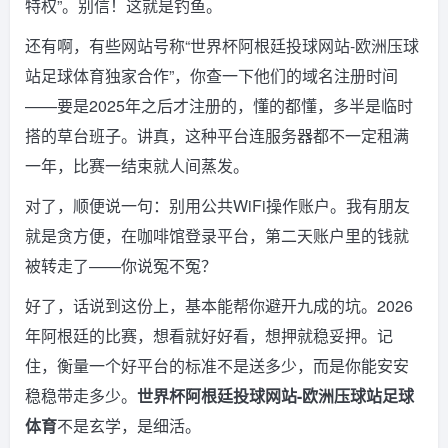
特权”。别信！这就是钓鱼。
还有啊，有些网站号称“世界杯阿根廷投球网站-欧洲压球
站足球体育独家合作”，你查一下他们的域名注册时间
——要是2025年之后才注册的，懂的都懂，多半是临时
搭的草台班子。讲真，这种平台连服务器都不一定租满
一年，比赛一结束就人间蒸发。
对了，顺便说一句：别用公共WiFi操作账户。我有朋友
就是贪方便，在咖啡馆登录平台，第二天账户里的钱就
被转走了——你说冤不冤？
好了，话说到这份上，基本能帮你避开九成的坑。2026
年阿根廷的比赛，想看就好好看，想押就稳妥押。记
住，衡量一个好平台的标准不是送多少，而是你能安安
稳稳带走多少。
世界杯阿根廷投球网站-欧洲压球站足球
体育
不是玄学，是细活。