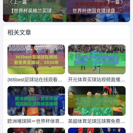
上一篇
下一篇
【世界杯英格兰买球网-冠军联赛体育球盘比球】2026年英格兰队能否圆梦？
世界杯德国竞猜球盘买球：2026年德国队盘口深度解析与实战技巧
相关文章
365best足球站在线观看免
开元体育买球站视频直播网
费直播站，2026年球迷该
站，2026年球迷都在怎么
怎么选？(365best足球站在
用？(开元体育买球站视频
线观看免费直播站)
直播网站)
欧洲堵球网＝世界杯体育直
英超体育足球压球赛免费高
播评球视频直播网站！202
清观看直播！2026赛季观