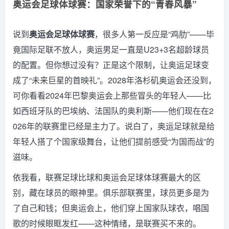
奥运会足球体球赛：国家荣誉下的“青春风暴”
说到
奥运会足球体球赛
，很多人第一反应是“鸡肋”——毕
竟国际足联不放人，奥运男足一直是U23+3名超龄球员
的配置。但你想过没有？正是这个限制，让奥运足球变
成了“未来巨星的首映礼”。2028年洛杉矶奥运会还没到，
可你看看2024年巴黎奥运会上那些冒头的年轻人——比
如西班牙队的巴埃纳、法国队的奥利斯——他们现在在2
026年的联赛里已经是主力了。说白了，奥运足球就是给
年轻人搭了个国家级舞台，让他们提前感受“为国而战”的
滋味。
依我看，联赛足球比球和奥运会足球体球赛最大的区
别，藏在球员的眼神里。俱乐部联赛里，球员更多是为
了自己和钱；但奥运会上，他们穿上国家队球衣，唱国
歌的时候眼眶发红——这种情绪，是联赛买不来的。