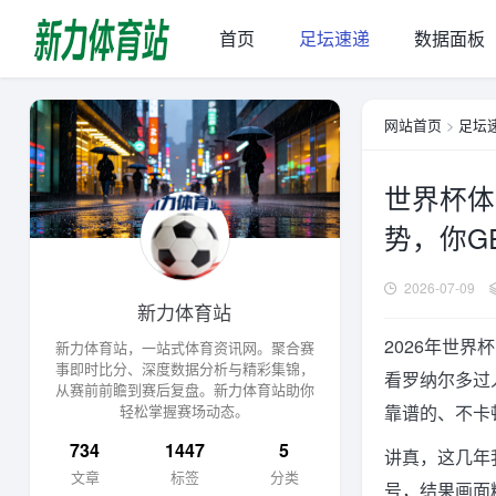
首页
足坛速递
数据面板
网站首页
>
足坛
世界杯体
势，你G
2026-07-09
新力体育站
2026年世
新力体育站，一站式体育资讯网。聚合赛
事即时比分、深度数据分析与精彩集锦，
看罗纳尔多过
从赛前前瞻到赛后复盘。新力体育站助你
轻松掌握赛场动态。
靠谱的、不卡
734
1447
5
讲真，这几年
文章
标签
分类
号，结果画面