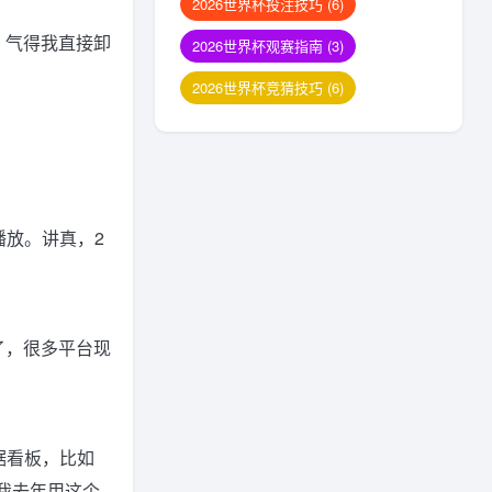
2026世界杯投注技巧
(6)
，气得我直接卸
2026世界杯观赛指南
(3)
2026世界杯竞猜技巧
(6)
播放。讲真，2
忘了，很多平台现
据看板，比如
我去年用这个