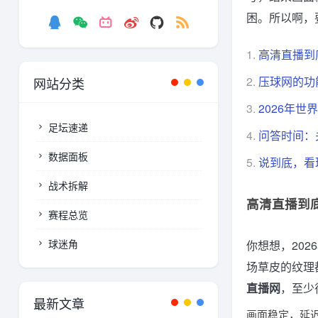
困。所以啊，
1.
高清直播到
2.
压球网的功
网站分类
3.
2026年
足坛速递
4.
问答时间：
数据面板
5.
说到底，看
战术拆解
高清直播到
赛程总览
球迷角
你想想，20
场草皮的纹理
直播网
，至少
最新文章
画面稳定，延