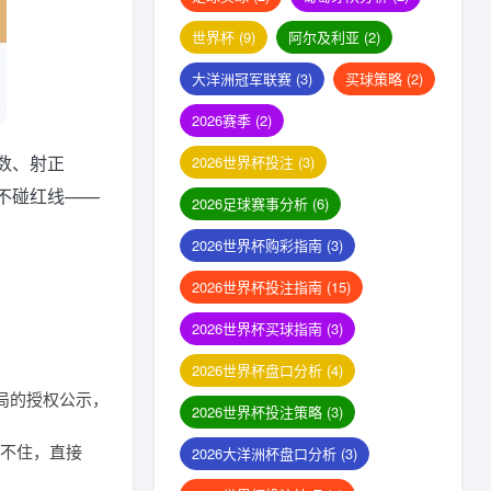
世界杯
(9)
阿尔及利亚
(2)
大洋洲冠军联赛
(3)
买球策略
(2)
2026赛季
(2)
数、射正
2026世界杯投注
(3)
不碰红线——
2026足球赛事分析
(6)
2026世界杯购彩指南
(3)
2026世界杯投注指南
(15)
2026世界杯买球指南
(3)
2026世界杯盘口分析
(4)
局的授权公示，
2026世界杯投注策略
(3)
撑不住，直接
2026大洋洲杯盘口分析
(3)