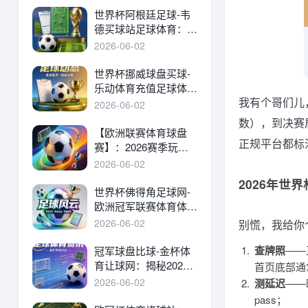
世界杯竞猜全攻略与冠
世界杯阿根廷足球-韦
军联赛买球站推荐
德买球站足球体育：
2026年最热观赛与投
2026-06-02
注指南
世界杯挪威球盘买球-
乐动体育充值足球体
我有个哥们儿
育：2026年北欧足球
2026-06-02
投注新风向
数），到决赛
【欧洲联赛体育球盘
正规平台都标
赛】：2026赛季玩法
升级，老球迷也得重新
2026-06-02
当学徒
2026年世
世界杯佛得角足球网-
欧洲冠军联赛体育体球
网：一个老球迷的
2026-06-02
别慌，我给你
2026观赛新发现
查牌照
——
冠军球盘比球-金杯体
育让球网：揭秘2026
首页底部通
年足彩新玩法与实战策
2026-06-02
测延迟
——
略(冠军球盘比球)
pass；