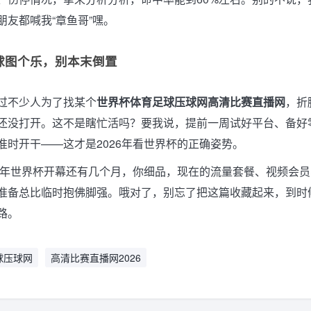
朋友都喊我“章鱼哥”嘿。
球图个乐，别本末倒置
过不少人为了找某个
世界杯体育足球压球网高清比赛直播网
，折
还没打开。这不是瞎忙活吗？要我说，提前一周试好平台、备好
准时开干——这才是2026年看世界杯的正确姿势。
26年世界杯开幕还有几个月，你细品，现在的流量套餐、视频会
准备总比临时抱佛脚强。哦对了，别忘了把这篇收藏起来，到时
路。
球压球网
高清比赛直播网2026