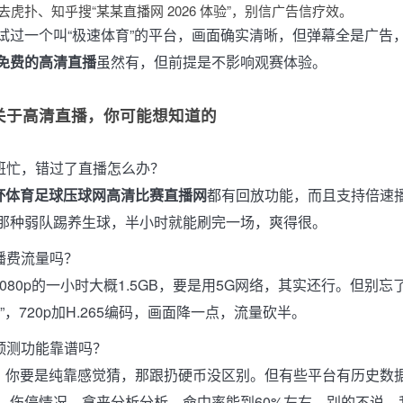
去虎扑、知乎搜“某某直播网 2026 体验”，别信广告信疗效。
试过一个叫“极速体育”的平台，画面确实清晰，但弹幕全是广告
免费的高清直播
虽然有，但前提是不影响观赛体验。
关于高清直播，你可能想知道的
班忙，错过了直播怎么办？
杯体育足球压球网高清比赛直播网
都有回放功能，而且支持倍速
那种弱队踢养生球，半小时就能刷完一场，爽得很。
播费流量吗？
080p的一小时大概1.5GB，要是用5G网络，其实还行。但别
”，720p加H.265编码，画面降一点，流量砍半。
预测功能靠谱吗？
，你要是纯靠感觉猜，那跟扔硬币没区别。但有些平台有历史数
、伤停情况，拿来分析分析，命中率能到60%左右。别的不说，