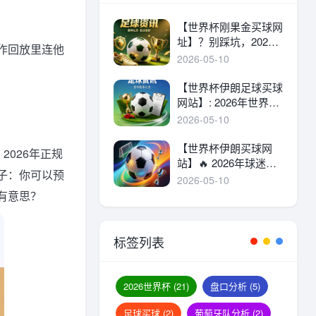
【世界杯刚果金买球网
址】？别踩坑，2026
作回放里连他
年观赛指南来了
2026-05-10
【世界杯伊朗足球买球
网站】: 2026年世界杯
伊朗队表现与安全投注
2026-05-10
指南
【世界杯伊朗买球网
026年正规
站】🔥 2026年球迷必
子：你可以预
看：如何辨别靠谱平台
2026-05-10
与避坑指南
有意思？
标签列表
2026世界杯
(21)
盘口分析
(5)
足球买球
(2)
葡萄牙队分析
(2)