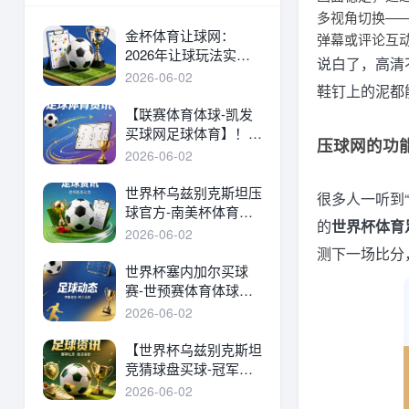
多视角切换—
金杯体育让球网：
弹幕或评论互
2026年让球玩法实战
说白了，高清
指南，老球迷都在用呢
2026-06-02
鞋钉上的泥都
【联赛体育体球-凯发
买球网足球体育】！
压球网的功
2026赛季你不能错过
2026-06-02
的五大亮点
世界杯乌兹别克斯坦压
很多人一听到
球官方-南美杯体育堵
的
世界杯体育
球赛：2026年跨境投
2026-06-02
注新玩法，你猜怎么
测下一场比分
着？
世界杯塞内加尔买球
赛-世预赛体育体球
网：2026世预赛押注
2026-06-02
指南与平台实测
【世界杯乌兹别克斯坦
竞猜球盘买球-冠军联
赛体育足球买球站】：
2026-06-02
2026年乌兹别克斯坦