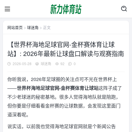
网站首页
>
球迷角
> 正文
【世界杯海地足球官网-金杯赛体育让球
站】: 2026年最新让球盘口解读与观赛指南
2026-05-28
球迷角
92
0
你听我说，2026年足球圈的关注点可不光在世界杯上
——
世界杯海地足球官网-金杯赛体育让球站
这阵子成了
不少老球迷的秘密基地。很多人觉得海地队就是陪跑，
但你要是仔细看看金杯赛的让球数据，会发现这里面门
道深着呢。
说实话，以前我也觉得海地足球官网就是个新闻公告