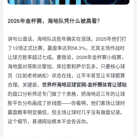
2026年金杯赛，海地队凭什么被高看？
讲句公道话，海地队这些年确实在涨球。2025年他们打
了12场正式比赛，赢盘率达到58.3%，尤其主场作战时
让球方胜率超过七成。要我说，2026年金杯赛小组赛，
海地面对哥斯达黎加、库拉索和萨尔瓦多，只要核心球
员（比如老将纳松）状态在线，让平半甚至让半球都算
合理。关键是，
世界杯海地足球官网-金杯赛体育让球站
的盘口分析师还专门做了个表格，把海地近三年的让球
胜平负分布画成了折线图——你看啊，他们客场让球时
赢盘概率明显偏低，但主场让球时几乎没有崩盘记录。
这个细节，普通网站根本不会告诉你。