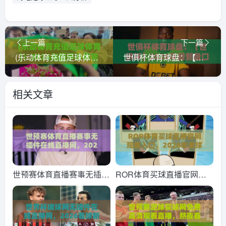
上一篇
下一篇
(乐动体育充值足球体育)：2026年新手必看充值攻略与实战技巧
世俱杯体育球盘：【世俱杯】2026年最新盘口解析与投资策略
相关文章
世预赛体育直播赛事无插件
ROR体育买球直播官网观
在线直播网，2026终极看
看入口，2026年老球迷私
球指南来了
藏的几个实用经验