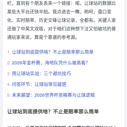
栏，直到有个朋友丢来一个链接：喏，让球站的数据比
某些大平台还快半拍。我点进去一瞧，哟呵，盘口变
化、实时赔率、历史交锋让球记录，全都有。关键人家
还做了中英文双版，对于咱们这种想下注又怕被坑的普
通玩家来说，算是个靠谱的参考源。
1.
让球站到底提供啥？不止是赔率那么简单
2.
2026年金杯赛，海地队凭什么被高看？
3.
用让球站实战：三个避坑技巧
4.
问答环节：让球站常见疑惑
5.
未来展望：2026世界杯资格赛与让球逻辑
让球站到底提供啥？不止是赔率那么简单