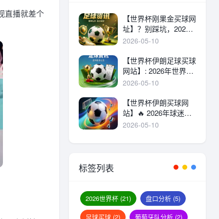
视直播就差个
【世界杯刚果金买球网
址】？别踩坑，2026
年观赛指南来了
2026-05-10
【世界杯伊朗足球买球
网站】: 2026年世界杯
伊朗队表现与安全投注
2026-05-10
指南
【世界杯伊朗买球网
站】🔥 2026年球迷必
看：如何辨别靠谱平台
2026-05-10
与避坑指南
标签列表
2026世界杯
(21)
盘口分析
(5)
足球买球
(2)
葡萄牙队分析
(2)