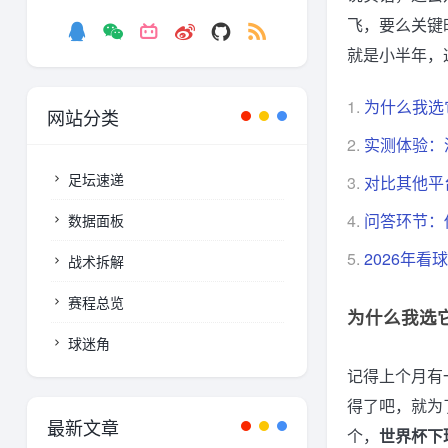
飞，要么关键
就是小半年，
1.
为什么我选
网站分类
2.
实测体验：
足坛速递
3.
对比其他平
4.
问答环节：
数据面板
5.
2026年
战术拆解
赛程总览
为什么我选
球迷角
记得上个月有
得了吧，就为
最新文章
个，
世界杯下