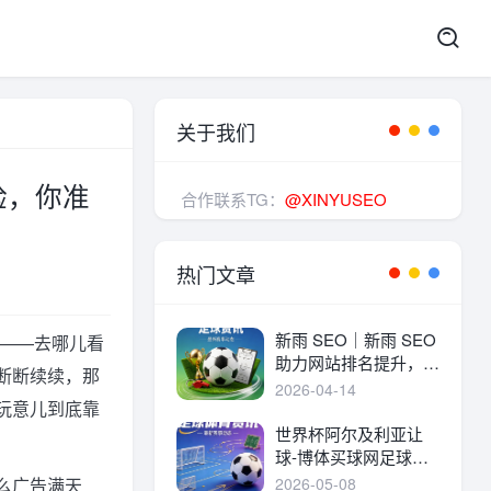
关于我们
验，你准
合作联系TG：
@XINYUSEO
热门文章
新雨 SEO｜新雨 SEO
于——去哪儿看
助力网站排名提升，新
断断续续，那
雨 SEO 打造精准流
2026-04-14
玩意儿到底靠
量，新雨 SEO 实现长
效优化
世界杯阿尔及利亚让
球-博体买球网足球体
育：2026年盘口深度
么广告满天
2026-05-08