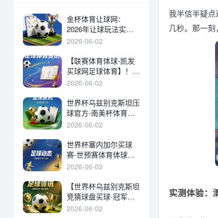
我半信半疑点
金杯体育让球网：
几秒。那一刻
2026年让球玩法实战
指南，老球迷都在用呢
2026-06-02
【联赛体育体球-凯发
买球网足球体育】！
2026赛季你不能错过
2026-06-02
的五大亮点
世界杯乌兹别克斯坦压
球官方-南美杯体育堵
球赛：2026年跨境投
2026-06-02
注新玩法，你猜怎么
着？
世界杯塞内加尔买球
赛-世预赛体育体球
网：2026世预赛押注
2026-06-02
指南与平台实测
【世界杯乌兹别克斯坦
实测体验：
竞猜球盘买球-冠军联
赛体育足球买球站】：
2026-06-02
2026年乌兹别克斯坦