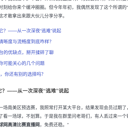
时刻给你来个缓冲圈圈。但今年年初，我偶然发现了这个所谓的“
这才敢拿出来跟大伙儿分享分享。
它？——从一次深夜“逃难”说起
清晰度与流畅度到底咋样？
台的优缺点，掰开揉碎了聊
你可能关心的几个问题
看球，你还有别的选择吗？
它？——从一次深夜“逃难”说起
一场南美区预选赛，我照常打开某大平台，结果发现会员过期了
了看一场球，不划算。于是我在群里问老哥们，有人丢过来一个
球网高清比赛直播网
，免费还稳。”