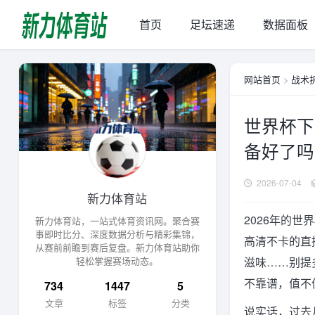
首页
足坛速递
数据面板
网站首页
>
战术
世界杯下
备好了吗
2026-07-04
新力体育站
2026年的
新力体育站，一站式体育资讯网。聚合赛
事即时比分、深度数据分析与精彩集锦，
高清不卡的直
从赛前前瞻到赛后复盘。新力体育站助你
轻松掌握赛场动态。
滋味……别提
不靠谱，值不
734
1447
5
文章
标签
分类
说实话，过去