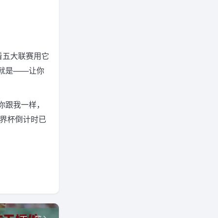
看五大联赛用它
就是——让你
你跟我一样，
世界杯倒计时已