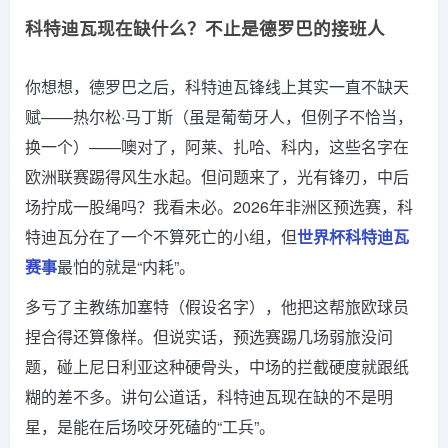
科特迪瓦现在缺什么？不止是德罗巴的接班人
你想想，德罗巴之后，科特迪瓦锋线上其实一直不缺天
赋——热尔松·马丁斯（虽是葡萄牙人，但例子不恰当，
换一个）——噢对了，阿莱、扎哈、科内，这些名字在
欧洲联赛踢得风生水起。但问题来了，光有锋刃，中后
场拧成一股绳吗？我看未必。2026年非洲区预选赛，科
特迪瓦分在了一个不算死亡的小组，但
世界杯科特迪瓦
赛事
最怕的就是“内耗”。
多亏了主教练加塞特（假设名字），他把这帮旅欧球员
捏合得还算像样。但说实话，预选赛踢几场弱旅没问
题，碰上尼日利亚这种硬骨头，中场的拦截硬度就跟纸
糊的差不多。讲句公道话，科特迪瓦现在缺的不是明
星，是能在后场咬牙死磕的“工兵”。