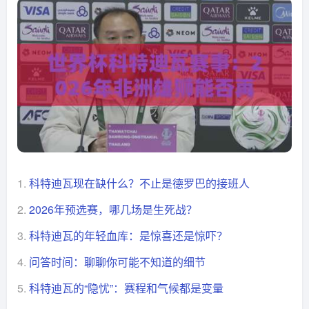
1.
科特迪瓦现在缺什么？不止是德罗巴的接班人
2.
2026年预选赛，哪几场是生死战？
3.
科特迪瓦的年轻血库：是惊喜还是惊吓？
4.
问答时间：聊聊你可能不知道的细节
5.
科特迪瓦的“隐忧”：赛程和气候都是变量