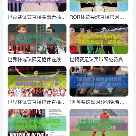
世预赛体育直播赛事无插件
ROR体育买球直播官网观
在线直播网，2026终极看
看入口，2026年老球迷私
球指南来了
藏的几个实用经验
世界杯堵球网无插件在线直
世预赛足球买球网免费高清
播网，2026看球新姿势？
观看直播，熬夜看球别错过
这5个门道！
世界杯体育直播统计直播官
(世预赛球盘网预测免费高
网观看入口：【世界杯体育
清观看直播) 2026世预赛观
直播统计直播官网观看入
赛指南：怎么边看边学预
口】2026年观赛全攻略
测？