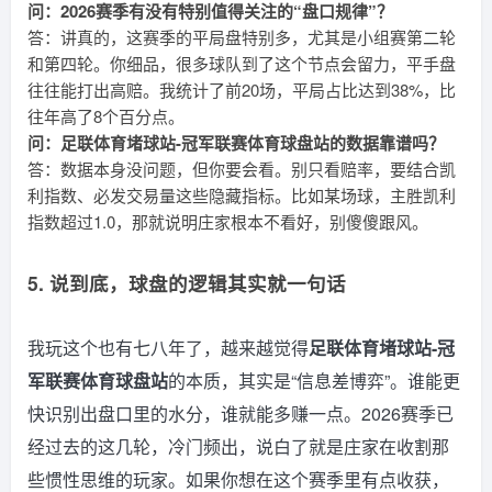
问：2026赛季有没有特别值得关注的“盘口规律”？
答：讲真的，这赛季的平局盘特别多，尤其是小组赛第二轮
和第四轮。你细品，很多球队到了这个节点会留力，平手盘
往往能打出高赔。我统计了前20场，平局占比达到38%，比
往年高了8个百分点。
问：足联体育堵球站-冠军联赛体育球盘站的数据靠谱吗？
答：数据本身没问题，但你要会看。别只看赔率，要结合凯
利指数、必发交易量这些隐藏指标。比如某场球，主胜凯利
指数超过1.0，那就说明庄家根本不看好，别傻傻跟风。
5. 说到底，球盘的逻辑其实就一句话
我玩这个也有七八年了，越来越觉得
足联体育堵球站-冠
军联赛体育球盘站
的本质，其实是“信息差博弈”。谁能更
快识别出盘口里的水分，谁就能多赚一点。2026赛季已
经过去的这几轮，冷门频出，说白了就是庄家在收割那
些惯性思维的玩家。如果你想在这个赛季里有点收获，