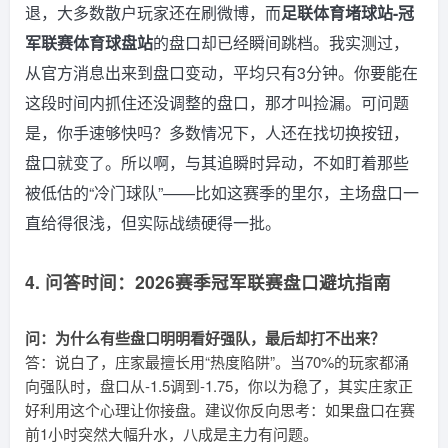
退，大多数散户玩家还在刷微博，而
足联体育堵球站-冠
军联赛体育球盘站
的盘口却已经瞬间跳档。我实测过，
从官方消息出来到盘口变动，平均只有3分钟。你要能在
这段时间内抓住还没调整的盘口，那才叫捡漏。可问题
是，你手速够快吗？多数情况下，人还在找切换按钮，
盘口就变了。所以啊，与其追瞬时异动，不如盯着那些
被低估的“冷门球队”——比如这赛季的里尔，主场盘口一
直给得很浅，但实际战绩硬得一批。
4. 问答时间：2026赛季冠军联赛盘口避坑指南
问：为什么有些盘口明明看好强队，最后却打不出来？
答：说白了，庄家最擅长用“热度陷阱”。当70%的玩家都涌
向强队时，盘口从-1.5调到-1.75，你以为稳了，其实庄家正
好利用这个心理让你接盘。建议你反向思考：如果盘口在赛
前1小时突然大幅升水，八成是主力有问题。