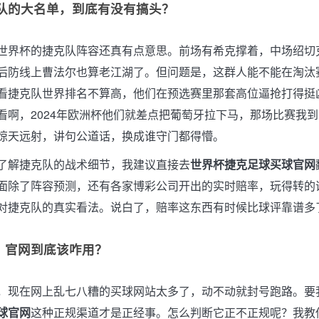
克队的大名单，到底有没有搞头？
世界杯的捷克队阵容还真有点意思。前场有希克撑着，中场绍切
后防线上曹法尔也算老江湖了。但问题是，这群人能不能在淘汰
看捷克队世界排名不算高，他们在预选赛里那套高位逼抢打得挺
看啊，2024年欧洲杯他们就差点把葡萄牙拉下马，那场比赛我
惊天远射，讲句公道话，换成谁守门都得懵。
了解捷克队的战术细节，我建议直接去
世界杯捷克足球买球官网
面除了阵容预测，还有各家博彩公司开出的实时赔率，玩得转的
对捷克队的真实看法。说白了，赔率这东西有时候比球评靠谱多
，官网到底该咋用？
，现在网上乱七八糟的买球网站太多了，动不动就封号跑路。要
球官网
这种正规渠道才是正经事。怎么判断它正不正规呢？我教