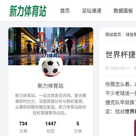
首页
足坛速递
数据面板
网站首页
>
球迷
世界杯捷
2026-05-11
你猜怎么着，
新力体育站
不少老球迷一
新力体育站，一站式体育资讯网。聚合赛
事即时比分、深度数据分析与精彩集锦，
捷克队早就换
从赛前前瞻到赛后复盘。新力体育站助你
定：找对
世界
轻松掌握赛场动态。
734
1447
5
文章
标签
分类