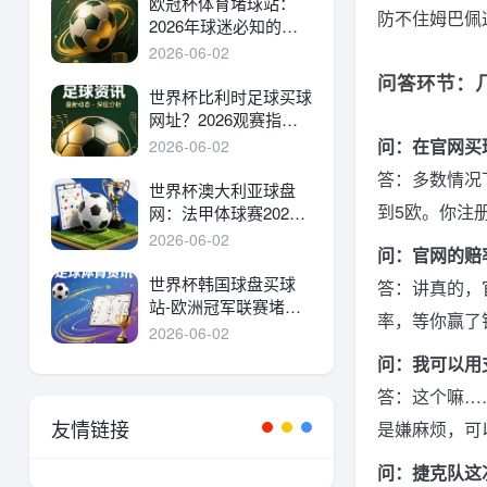
欧冠杯体育堵球站：
防不住姆巴佩
2026年球迷必知的观
赛与投注新趋势
2026-06-02
问答环节：
世界杯比利时足球买球
网址？2026观赛指南
与官方渠道全解析
问：在官网买
2026-06-02
答：多数情况
世界杯澳大利亚球盘
到5欧。你注
网：法甲体球赛2026
赛季前瞻与投注技巧
2026-06-02
问：官网的赔
世界杯韩国球盘买球
答：讲真的，
站-欧洲冠军联赛堵球
率，等你赢了
网，2026年球迷必看
2026-06-02
的（世界杯韩国球盘买
问：我可以用
球站）安全指南与避坑
答：这个嘛…
策略
友情链接
是嫌麻烦，可
问：捷克队这