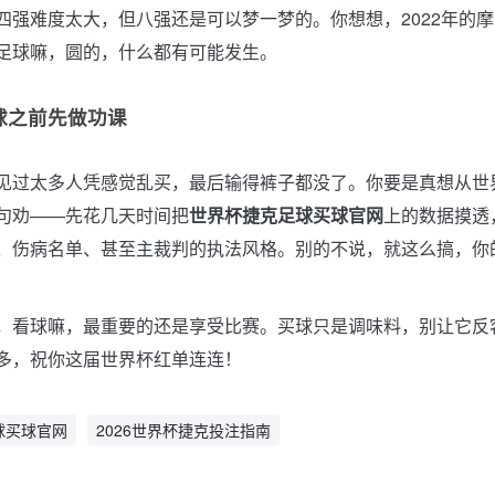
四强难度太大，但八强还是可以梦一梦的。你想想，2022年的
足球嘛，圆的，什么都有可能发生。
球之前先做功课
见过太多人凭感觉乱买，最后输得裤子都没了。你要是真想从世
句劝——先花几天时间把
世界杯捷克足球买球官网
上的数据摸透
、伤病名单、甚至主裁判的执法风格。别的不说，就这么搞，你
，看球嘛，最重要的还是享受比赛。买球只是调味料，别让它反
多，祝你这届世界杯红单连连！
球买球官网
2026世界杯捷克投注指南