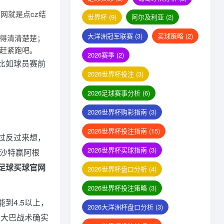
官网就是点cz结
世界杯
(9)
阿尔及利亚
(2)
大洋洲冠军联赛
(3)
买球策略
(2)
得清清楚楚；
赶紧跑吧。
2026赛季
(2)
比如球员赛前
2026世界杯投注
(3)
2026足球赛事分析
(6)
2026世界杯购彩指南
(3)
2026世界杯投注指南
(15)
过反过来想，
2026世界杯买球指南
(3)
了沙特赢阿根
足球买球官网
2026世界杯盘口分析
(4)
2026世界杯投注策略
(3)
到4.5以上，
2026大洋洲杯盘口分析
(3)
的大巴战术确实