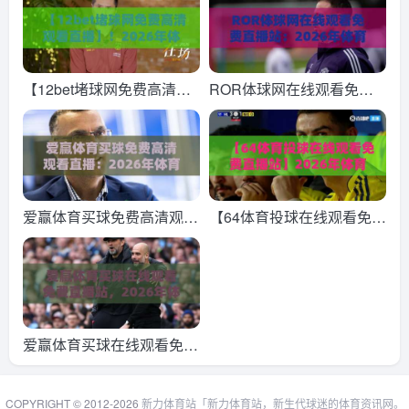
【12bet堵球网免费高清观
ROR体球网在线观看免费
看直播】！2026年体育迷
直播站：2026年体育迷必
必藏的神仙观赛平台
看的高清直播平台
爱赢体育买球免费高清观看
【64体育投球在线观看免费
直播：2026年体育迷的观
直播站】2026年体育迷必
赛新体验
备的观赛指南
爱赢体育买球在线观看免费
直播站，2026年体育迷的
新宠儿
COPYRIGHT © 2012-2026
新力体育站「新力体育站，新生代球迷的体育资讯网。