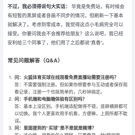
不过，我必须得说句大实话：
毕竟是免费站，有时候会
有短暂的黑屏或者音画不同步的情况，但刷新一下基本
就解决了。考虑到零成本，我觉得这点小毛病完全可以
接受。你要问我会不会推荐给朋友？这么说吧，我已经
安利给三个同事了，他们用了之后都说“真香”。
常见问题解答（Q&A）
问：火狐体育买球在线观看免费直播站需要注册吗？
答：不需要强制注册。但如果你想要参与互动或者保存观
看记录，注册一个也挺简单的，几秒钟搞定。
问：手机端和电脑端体验有区别吗？
答：基本上没区别。手机端适配做得不错，竖屏横屏都可
以切换。我个人更喜欢用手机看，方便嘛，上厕所都不耽
误。
问：里面提到的“买球”是不是就是赌博？
答：这个嘛，得看你怎么理解。它更像是一种“预测游