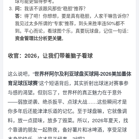
球可能更值得参考。
问：
我该不该跟风那些“稳胆”推荐？
答：
得了吧！你想想，要是真有稳胆，人家干嘛告诉你？
我见过太多所谓的“专家”推荐，到头来胜率连50%都不
到。平心而论，看球图个乐，真要玩球盘，记住一句话：
资金管理比分析更关键
。
收官：2026，让我们带着脑子看球
这么说吧，“
世界杯阿尔及利亚球盘买球网-2026美加墨体
育足球压球赛
”这个短语背后，其实折射出球迷对赛事参
与感的渴望。但别忘了，世界杯的真正魅力在于意外
——弱旅逆袭、绝杀扳平、点球大战……这些瞬间才是
你多年后还能津津乐道的记忆。至于球盘嘛，它就像调
料，放一点提味，放多了毁菜。所以，2026年夏天，找
个靠谱的朋友一起熬夜，备好薯片和冰啤酒，享受足球
本身的快乐，这才是正经事。对吧？