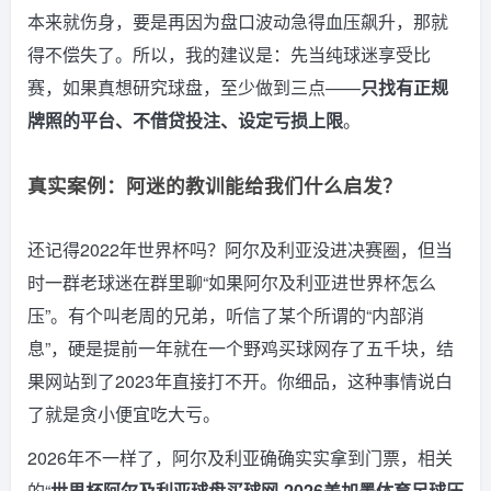
本来就伤身，要是再因为盘口波动急得血压飙升，那就
得不偿失了。所以，我的建议是：先当纯球迷享受比
赛，如果真想研究球盘，至少做到三点——
只找有正规
牌照的平台、不借贷投注、设定亏损上限
。
真实案例：阿迷的教训能给我们什么启发？
还记得2022年世界杯吗？阿尔及利亚没进决赛圈，但当
时一群老球迷在群里聊“如果阿尔及利亚进世界杯怎么
压”。有个叫老周的兄弟，听信了某个所谓的“内部消
息”，硬是提前一年就在一个野鸡买球网存了五千块，结
果网站到了2023年直接打不开。你细品，这种事情说白
了就是贪小便宜吃大亏。
2026年不一样了，阿尔及利亚确确实实拿到门票，相关
的“
世界杯阿尔及利亚球盘买球网-2026美加墨体育足球压