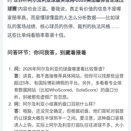
球赛
”内容也会泛滥。要我说，真正有价值的信息不是哪
家赔率高，而是懂球懂盘的人怎么分析数据——比如球
队的客场战绩、核心球员的伤停、裁判的执法风格……
这些比单纯看赔率靠谱十倍。
问答环节：你问我答，别藏着掖着
问：
2026年阿尔及利亚的球盘哪里看比较靠谱？
答：
讲真，我不直接推荐具体网站，但你可以找那些运营
超过5年、有国际博彩牌照的平台。另外，多看看专业体
育数据网站（比如WhoScored、SofaScore）的盘口分
析，别被那些虚假广告忽悠。
问：
阿尔及利亚小组赛的盘口目前什么样？
答：
哦豁，还没完全确定，但根据初盘，他们首轮对弱旅
的让球盘大概在半球到半一之间。要注意，这种盘口容易
诱人上钩，实际上阿尔及利亚打弱队往往进球不多，大小