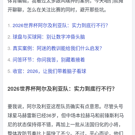
体育编辑，我看过太多跟风瞎押的案例，今天咱们就摊
开聊聊，怎么在关注比赛的同时，避开那些坑。
1.
2026世界杯阿尔及利亚队：实力到底行不行？
2.
球盘与买球网：别让数字冲昏头脑
3.
真实案例：阿迷的教训能给我们什么启发？
4.
问答环节：你问我答，别藏着掖着
5.
收官：2026，让我们带着脑子看球
2026世界杯阿尔及利亚队：实力到底行不行？
要我说，阿尔及利亚这茬队员确实有点意思。尽管头号
球星马赫雷斯已经36岁，但中场本拉赫马和前锋斯利马
尼的状态保持得不错，再加上一批从法国归化的小将，
整体攻防节奏比上届快了不少。不过，平心而论，他们