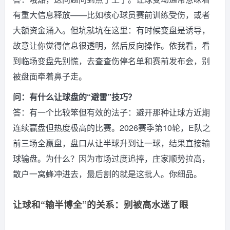
有重大信息释放——比如核心球员赛前训练受伤，或者
大额资金涌入。但坑就坑在这里：有时候变盘是诱导，
故意让你觉得信息很透明，然后反向操作。依我看，看
到临场变盘先别慌，去查查伤停名单和赛前发布会，别
被盘面牵着鼻子走。
问：有什么让球盘的“避雷”技巧？
答：有一个比较笨但有效的法子：避开那种让球方近期
连续赢盘但热度极高的比赛。2026赛季第10轮，E队之
前三场全赢盘，盘口从让半球升到让一球，结果直接输
球输盘。为什么？因为市场过度追捧，庄家顺势拉高，
散户一窝蜂冲进去，最后割的就是这批人。你细品。
让球和“输半博全”的关系：别被高水迷了眼