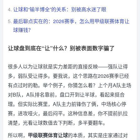
4.
让球和“输半博全”的关系：别被高水迷了眼
5.
最后聊点实在的：2026赛季，怎么用甲级联赛体育让
球赚钱？
让球盘到底在“让”什么？别被表面数字骗了
很多人以为让球就是实力差距的直接反映——强队让得
多，弱队受让得多。要我说，这个思路在2026赛季已经
有点过时的勒。举个例子，你猜怎么着？上个月A队主场
对B队，A队排名靠前，盘口开到让半球，看起来挺合
理。但实际比赛里，A队主力前锋伤了俩，中场核心停
赛，进攻哑火，最后闷平。这种信息差，你不提前扒拉
清楚，光看让球数值去下判断，多半要翻车。
所以啊，
甲级联赛体育让球
的本质，其实是庄家通过对