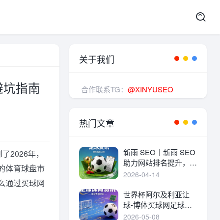
关于我们
避坑指南
合作联系TG：
@XINYUSEO
热门文章
新雨 SEO｜新雨 SEO
2026年，
助力网站排名提升，新
的体育球盘市
雨 SEO 打造精准流
2026-04-14
么通过买球网
量，新雨 SEO 实现长
效优化
世界杯阿尔及利亚让
球-博体买球网足球体
育：2026年盘口深度
2026-05-08