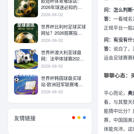
欧冠杯体育堵球站：
2026年球迷必知的观
问：怎么判断
赛与投注新趋势
2026-06-02
答：
一看域名
世界杯比利时足球买球
正规平台一般
网址？2026观赛指南
与官方渠道全解析
问：有没有什
2026-06-02
答：
说白了，
世界杯澳大利亚球盘
运会足球赛赛
网：法甲体球赛2026
赛季前瞻与投注技巧
2026-06-02
聊聊心态：
世界杯韩国球盘买球
站-欧洲冠军联赛堵球
网，2026年球迷必看
2026-06-02
平心而论，
奥
的（世界杯韩国球盘买
看，与其整天
球站）安全指南与避坑
策略
能猜中比分？
友情链接
赛，中国国奥
体能充沛，这