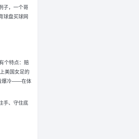
例子，一个哥
育球盘买球网
口有个特点：赔
网上美国女足的
着爆冷——在体
住手、守住底