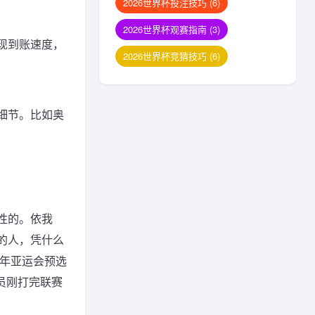
2026世界杯投注技巧
(6)
2026世界杯观赛指南
(3)
现到账速度，
2026世界杯竞猜技巧
(6)
细节。比如奥
性的。依我
的人，凭什么
6年亚运会预选
员刚打完联赛