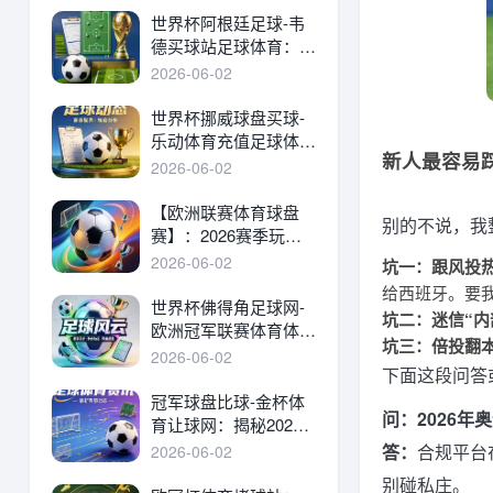
世界杯竞猜全攻略与冠
世界杯阿根廷足球-韦
军联赛买球站推荐
德买球站足球体育：
2026年最热观赛与投
2026-06-02
注指南
世界杯挪威球盘买球-
乐动体育充值足球体
新人最容易
育：2026年北欧足球
2026-06-02
投注新风向
【欧洲联赛体育球盘
别的不说，我
赛】：2026赛季玩法
升级，老球迷也得重新
2026-06-02
坑一：跟风投
当学徒
给西班牙。要
世界杯佛得角足球网-
坑二：迷信“内
欧洲冠军联赛体育体球
坑三：倍投翻
网：一个老球迷的
2026-06-02
下面这段问答
2026观赛新发现
冠军球盘比球-金杯体
问：2026
育让球网：揭秘2026
年足彩新玩法与实战策
答：
合规平台
2026-06-02
略(冠军球盘比球)
别碰私庄。