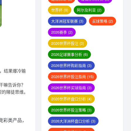
世界杯
(9)
阿尔及利亚
(2)
大洋洲冠军联赛
(3)
买球策略
(2)
2026赛季
(2)
2026世界杯投注
(3)
2026足球赛事分析
(6)
2026世界杯购彩指南
(3)
3，结果爆冷输
2026世界杯投注指南
(15)
他干嘛告诉你？
2026世界杯买球指南
(3)
型的赌徒思维。
2026世界杯盘口分析
(4)
2026世界杯投注策略
(3)
竞彩类产品，
2026大洋洲杯盘口分析
(3)