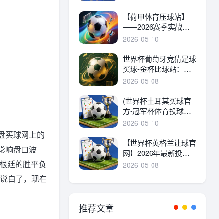
解析与实战策略
【荷甲体育压球站】
——2026赛季实战测
评与玩法全解析
2026-05-10
世界杯葡萄牙竞猜足球
买球-金杯比球站：
2026年葡萄牙队夺冠
2026-05-08
前景深度解析
(世界杯土耳其买球官
方-冠军杯体育投球
网)：2026年新手必知
2026-05-10
的三个投球策略
盘买球网上的
【世界杯英格兰让球官
影响盘口波
网】2026年最新投注
指南与避坑策略
阿根廷的胜平负
2026-05-08
。说白了，现在
推荐文章