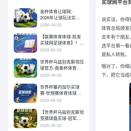
买球网平台
金杯体育让球网：
2026年让球玩法实战
说实话，你得
指南，老球迷都在用呢
2026-06-02
体育总局颁发
去年有个朋友
【联赛体育体球-凯发
买球网足球体育】！
选平台第一看
2026赛季你不能错过
2026-06-02
是私人转账。
的五大亮点
世界杯乌兹别克斯坦压
哦对了，你细
球官方-南美杯体育堵
球赛：2026年跨境投
下，把它当成
2026-06-02
注新玩法，你猜怎么
着？
世界杯塞内加尔买球
赛-世预赛体育体球
网：2026世预赛押注
2026-06-02
指南与平台实测
【世界杯乌兹别克斯坦
竞猜球盘买球-冠军联
赛体育足球买球站】：
2026-06-02
2026年乌兹别克斯坦