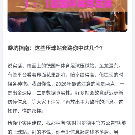
避坑指南：这些压球站套路你中过几个？
说实话，市面上的德国杯体育足球压球站，鱼龙混杂。
有些平台看着界面花里胡哨，赔率给得高，但提现的时
候各种拖。我跟你说，2026年最该注意的就是两点：一
是出金速度，二是数据真实性。好多站会故意延迟更新
伤停信息，等大家下注完了再放出主力缺阵的消息。这
操作，懂的都懂。
给你个实用建议：找那种有“实时同步德甲官方公告”功能
的压球站。别的不说，你至少信息起跑线不落后。另