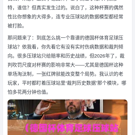
特，谁信？但真实发生过的。说白了，这种杯赛的偶然
性比你想象的大得多，连专业压球站的数据模型都经常
被打脸。
那问题来了：到底怎么挑一个靠谱的德国杯体育足球压
球站？依我看，你先看它有没有实时伤病数据和裁判倾
向。很多压球站只给赔率和历史战绩，但2026年了，裁
判吹罚尺度对杯赛的影响非常大——尤其是德国杯这种
单场淘汰制，一张红牌就能改变整个局势。我认识的老
玩家，平时都盯着压球站里“裁判历史数据”那个模块，哪
怕多花两分钟也值。