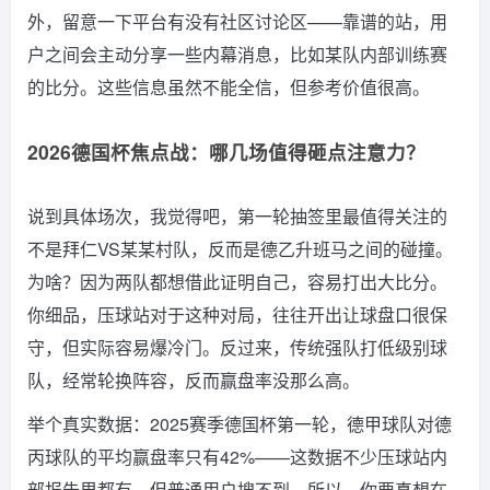
外，留意一下平台有没有社区讨论区——靠谱的站，用
户之间会主动分享一些内幕消息，比如某队内部训练赛
的比分。这些信息虽然不能全信，但参考价值很高。
2026德国杯焦点战：哪几场值得砸点注意力？
说到具体场次，我觉得吧，第一轮抽签里最值得关注的
不是拜仁VS某某村队，反而是德乙升班马之间的碰撞。
为啥？因为两队都想借此证明自己，容易打出大比分。
你细品，压球站对于这种对局，往往开出让球盘口很保
守，但实际容易爆冷门。反过来，传统强队打低级别球
队，经常轮换阵容，反而赢盘率没那么高。
举个真实数据：2025赛季德国杯第一轮，德甲球队对德
丙球队的平均赢盘率只有42%——这数据不少压球站内
部报告里都有，但普通用户搜不到。所以，你要真想在