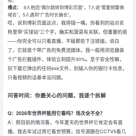
槽点：
9人抱怨“偶尔跳转到博彩页面”，7人说“需要频繁换
域名”，5人遇到“广告时长偏长”。
哎，说到博彩页面这点，我得插一嘴。你看到的站点名
称里带“买球站”三个字，确实和菠菜有关联。但重要的是
——你完全可以只看直播，不碰那些下注链接。说白
了，它就是个带广告的免费流媒体。我一般用浏览器装
个广告拦截插件，体验立刻提升30%。至于安全性嘛，
别下载它弹出的任何exe文件，别输入你的银行卡信息，
只看视频的话基本没问题。
问答时间：你最关心的问题，我逐个拆解
Q：2026年世界杯能用它看吗？场次全不全？
A：照目前的情况看，今年夏天的世界杯它肯定会有直
播。我去年试过用它看世预赛，信号源跟在CCTV5看几