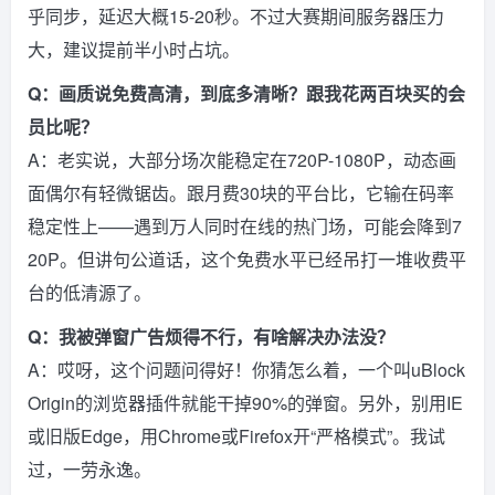
乎同步，延迟大概15-20秒。不过大赛期间服务器压力
大，建议提前半小时占坑。
Q：画质说免费高清，到底多清晰？跟我花两百块买的会
员比呢？
A：老实说，大部分场次能稳定在720P-1080P，动态画
面偶尔有轻微锯齿。跟月费30块的平台比，它输在码率
稳定性上——遇到万人同时在线的热门场，可能会降到7
20P。但讲句公道话，这个免费水平已经吊打一堆收费平
台的低清源了。
Q：我被弹窗广告烦得不行，有啥解决办法没？
A：哎呀，这个问题问得好！你猜怎么着，一个叫uBlock
Origin的浏览器插件就能干掉90%的弹窗。另外，别用IE
或旧版Edge，用Chrome或Firefox开“严格模式”。我试
过，一劳永逸。