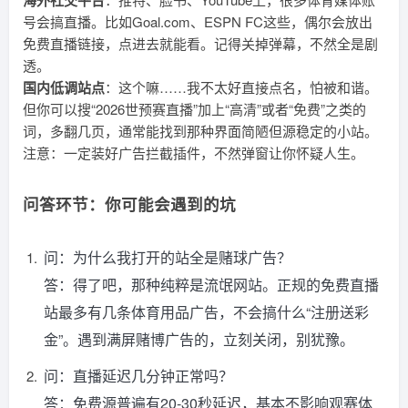
海外社交平台
号会搞直播。比如Goal.com、ESPN FC这些，偶尔会放出
免费直播链接，点进去就能看。记得关掉弹幕，不然全是剧
透。
国内低调站点
：这个嘛……我不太好直接点名，怕被和谐。
但你可以搜“2026世预赛直播”加上“高清”或者“免费”之类的
词，多翻几页，通常能找到那种界面简陋但源稳定的小站。
注意：一定装好广告拦截插件，不然弹窗让你怀疑人生。
问答环节：你可能会遇到的坑
问：为什么我打开的站全是赌球广告？
答：得了吧，那种纯粹是流氓网站。正规的免费直播
站最多有几条体育用品广告，不会搞什么“注册送彩
金”。遇到满屏赌博广告的，立刻关闭，别犹豫。
问：直播延迟几分钟正常吗？
答：免费源普遍有20-30秒延迟，基本不影响观赛体