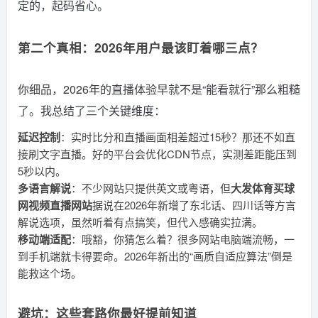
定的，起码省心。
第二个真相：2026年用户最该盯着哪三点？
你细品，2026年的直播体验早就不是“能看就行”那么粗糙
了。我总结了三个关键维度：
延迟控制
：实时比分和直播画面相差超过15秒？那还不如直
接刷文字直播。好的平台会优化CDN节点，实测差距能压到
5秒以内。
多语言解说
：不少网站只提供英文或粤语，但
大发体育买球
网视频直播网站
据说在2026年新增了东北话、四川话等方言
解说选项，虽然听着有点搞笑，但代入感确实拉满。
移动端适配
：哦豁，你猜怎么着？很多网站电脑端流畅，一
到手机端就卡得要命。2026年新出的“画质自适应算法”倒是
能救这个场。
避坑：这些套路你最好提前知道