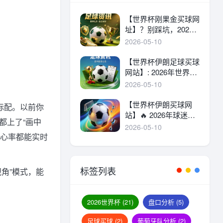
【世界杯刚果金买球网
址】？别踩坑，2026
年观赛指南来了
2026-05-10
【世界杯伊朗足球买球
网站】: 2026年世界杯
伊朗队表现与安全投注
2026-05-10
指南
【世界杯伊朗买球网
标配。以前你
站】🔥 2026年球迷必
都上了“画中
看：如何辨别靠谱平台
2026-05-10
与避坑指南
员心率都能实时
标签列表
角”模式，能
2026世界杯
(21)
盘口分析
(5)
足球买球
(2)
葡萄牙队分析
(2)