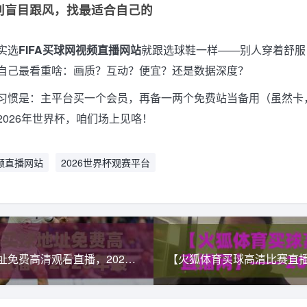
别盲目跟风，找最适合自己的
实选
FIFA买球网视频直播网站
就跟选球鞋一样——别人穿着舒服
自己最看重啥：画质？互动？便宜？还是数据深度？
习惯是：主平台买一个会员，再备一两个免费站当备用（虽然卡
2026年世界杯，咱们场上见咯！
视频直播网站
2026世界杯观赛平台
世界杯买球地址免费高清观看直播，2026年最新观赛渠道全解析(附实用技巧)