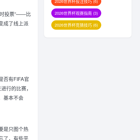
2026世界杯投注技巧
(6)
2026世界杯观赛指南
(3)
实时投票”——比
变成了线上派
2026世界杯竞猜技巧
(6)
否有FIFA官
在进行的比赛，
，基本不会
要是只图个热
忘了，有些平