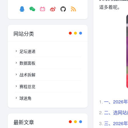
道多着呢。
网站分类
足坛速递
数据面板
战术拆解
赛程总览
球迷角
1.
一、202
2.
二、选网站
最新文章
3.
三、202