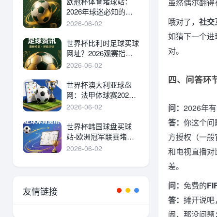
欧冠杯体育堵球站：
虽然偶尔翻得
2026年球迷必知的观
哦对了，
社交
赛与投注新趋势
2026-06-02
如猜下一个进
世界杯比利时足球买球
对。
网址？2026观赛指南
与官方渠道全解析
2026-06-02
四、问答环
世界杯澳大利亚球盘
网：法甲体球赛2026
赛季前瞻与投注技巧
2026-06-02
问：
2026年
答：
你这个问
世界杯韩国球盘买球
方授权（一般
站-欧洲冠军联赛堵球
网，2026年球迷必看
2026-06-02
和电视直播对
的（世界杯韩国球盘买
差。
球站）安全指南与避坑
策略
问：
免费的
F
友情链接
答：
摊开说吧
闹，那没问题