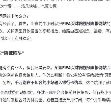
场次付费”，一场几块钱，也算实惠。
间网速卡怎么办？
有经验了。首先，比赛前半小时就把
FIFA买球网视频直播网站
的
次，关掉家里其他设备的视频播放，给路由器减减负；最后，有
快也比不上有线稳定。
“隐藏陷阱”
能有点得罪人，但我还是要说。某些
FIFA买球网视频直播网站
会
你的浏览数据卖给别人。你怎么判断？看它有没有“隐私政策”页
。另外，
千万别在不知名的小站输入银行卡信息
，这个坑踩了就
“会员续费自动扣款”。多数正规平台会提前短信提醒，但有些小
开通时就设置好支付提醒，或者直接选单月订阅，每个月手动续