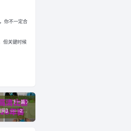
，你不一定合
，但关键时候
下一篇
【火狐体育买球高清比赛直播网】——2026年赛事直播新选择？