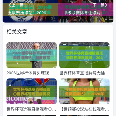
上一篇
下一篇
五联赛压球站：2026赛季五大联赛压球策略全解析（五联赛压球站）实战手册
甲级联赛体育让球网-欧洲买球站足球体育：2026年球迷必知的五大实战技巧
相关文章
2026世界杯体育买球视频
世界杯体育直播解说无插件
直播网站，到底该怎么挑？
在线直播网，2026观赛新
(2026世界杯体育买球视频
姿势！
直播网站)
世界杯预选赛直播观看⊙世
【世预赛投球站在线观看免