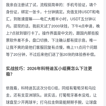
我亲自注册试了试，流程挺简单的：手机号验证，填个
身份证，绑定一张卡，十分钟搞定。充值支持USDT和电
汇，到账速度嘛——电汇大概半小时，USDT五分钟以
内。提现的话，我前天试了2000块钱，下午4点申请，晚
上7点就到银行卡了。操作界面是中文的，跟国内那些股
票软件差不多，盘口切换、下注确认都有提示音。唯一
让我不爽的是他们客服回复有点慢，晚上11点问个问题
等了20分钟，不过后来他们送了张20块的体验券补偿。
实战技巧：2026年科特迪瓦小组赛怎么下注更
稳？
依我看，科特迪瓦这次分在C组，同组有葡萄牙和乌拉
圭，还有支亚洲球队。说实话，打葡萄牙基本没戏，让
球盘至少开两球半；打乌拉圭倒是能掰掰手腕，让球盘