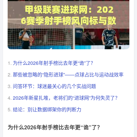
1.
为什么2026年射手榜比去年更“诡”了？
2.
那些被忽略的“隐形进球”——点球占比与运动战效率
3.
问答环节：球迷最关心的几个实战问题
4.
2026年新星扎堆，老将们的“进球网”为何失灵了？
5.
结论：别让数据绑架你的判断力
为什么2026年射手榜比去年更“诡”了？