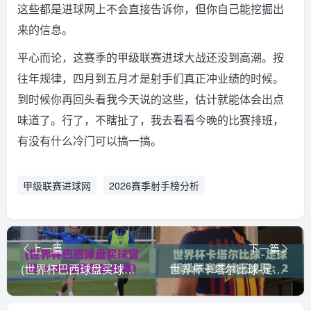
这些都是进球网上不会直接告诉你，但你自己能挖掘出
来的信息。
平心而论，这赛季的甲级联赛进球大战还没到高潮。按
往年规律，四月到五月才是射手们真正冲业绩的时候。
到时候你再回头看我今天说的这些，估计就能体会出点
味道了。行了，不瞎扯了，我去看看今晚的比赛排班，
有没有什么冷门可以搞一搞。
甲级联赛进球网
2026赛季射手榜分析
上一篇
下一篇
(世界杯巴西球盘买球官网-m88体育足球体育) 2026年如何选择靠谱平台？这些坑你得避开
世界杯卡塔尔比球-足球超级联赛足球压球网：2026年球迷必知的三大趋势