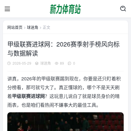
网站首页
>
球迷角
> 正文
甲级联赛进球网：2026赛季射手榜风向标
与数据解读
2026-05-29
球迷角
89
0
讲真，2026年的甲级联赛踢到现在，你要是还只盯着积
分榜看，那可就亏大了。真正懂球的，哪个不是天天刷
着
甲级联赛进球网
？这玩意儿说白了就是球员身价的晴
雨表，也是咱们看热闹不嫌事大的最佳工具。