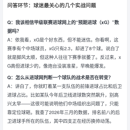
问答环节：球迷最关心的几个实战问题
Q：我该相信甲级联赛进球网上的“预期进球（xG）”数
据吗？
A：依我看，xG是个好东西，但不能迷信。你看啊，这
赛季有个中场球员，xG只有2.3，却进了8个球。说白了
就是脚风太顺，但这种人往往下赛季就萎了。反过来，x
G高但进球少的，像炮台没装准星，早晚能爆发。
Q：怎么从进球网判断一个球队的战术是否在转变？
A：讲白了，你就盯着某一支队伍的前锋进球占比和后卫
进球占比。比如某队今年后卫线进球数突然飙升，别高
兴太早——这很可能说明他们中场组织出问题了，只能
靠定位球砸。我查了2026年三月的数据，排名前八的后
卫进球手所在的队伍，其中四支正在经历换帅动荡。