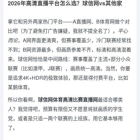
2026年高清直播平台怎么选？球信网vs其他家
拿它和另外两家热门平台——A直播网、B体育网做个对
比吧（为了避免打广告嫌疑，我就不提全名了）。
平心
而论
，A网界面更清爽，但赛事覆盖少，冷门联赛经常找
不到；B网资源最多，但画质参差不齐，标清和高清混着
来。球信网恰恰是中间路线：赛事覆盖了主流+部分小众
联赛（比如澳甲、J联赛），画质统一高清。当然，你要
是追求4K+HDR的极致体验，那还是得付费平台，比如
某鹅体育。
所以你看啊，
球信网体育高清比赛直播网
最适合哪类
人？我觉得吧，预算有限但又不愿意将就画质的学生
党，或者是只追一两个联赛的上班族，用它基本够用
了。