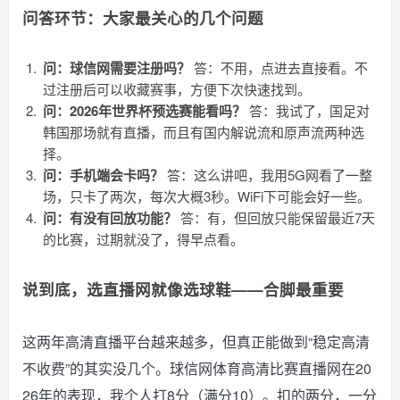
问答环节：大家最关心的几个问题
问：球信网需要注册吗？
答：不用，点进去直接看。不
过注册后可以收藏赛事，方便下次快速找到。
问：2026年世界杯预选赛能看吗？
答：我试了，国足对
韩国那场就有直播，而且有国内解说流和原声流两种选
择。
问：手机端会卡吗？
答：这么讲吧，我用5G网看了一整
场，只卡了两次，每次大概3秒。WiFi下可能会好一些。
问：有没有回放功能？
答：有，但回放只能保留最近7天
的比赛，过期就没了，得早点看。
说到底，选直播网就像选球鞋——合脚最重要
这两年高清直播平台越来越多，但真正能做到“稳定高清
不收费”的其实没几个。球信网体育高清比赛直播网在20
26年的表现，我个人打8分（满分10）。扣的两分，一分