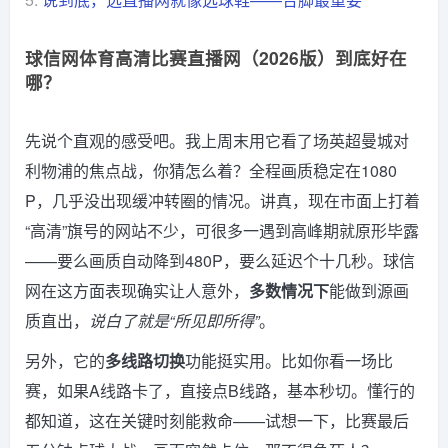
球信网体育高清比赛直播网（2026版）到底好在
哪？
先说个直观的感受吧。我上周末用它看了场英超曼城对
利物浦的焦点战，你猜怎么着？全程画质稳定在1080
P，几乎没出现缓冲转圈的情况。讲真，现在市面上打着
“高清”旗号的网站不少，可很多一遇到高峰期就原形毕露
——要么画质自动降到480P，要么延迟个十几秒。球信
网在这方面表现确实让人意外，
多数情况下
能做到源画
质直出，
说白了就是“所见即所得”
。
另外，它的
多线路切换
功能挺实用。比如你看一场比
赛，如果A线路卡了，直接点B线路，基本秒切。懂行的
都知道，这在关键时刻能救命——试想一下，比赛最后