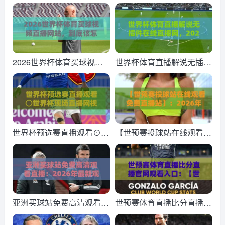
2026世界杯体育买球视频
世界杯体育直播解说无插件
直播网站，到底该怎么挑？
在线直播网，2026观赛新
(2026世界杯体育买球视频
姿势！
直播网站)
世界杯预选赛直播观看⊙世
【世预赛投球站在线观看免
界杯现场直播网视频直播网
费直播站】：2026年最全
站！2026年最全观赛指南
观赛指南
（世界杯预选赛直播观看）
亚洲买球站免费高清观看直
世预赛体育直播比分直播官
播：2026年最新观赛指南
网观看入口：【世预赛】20