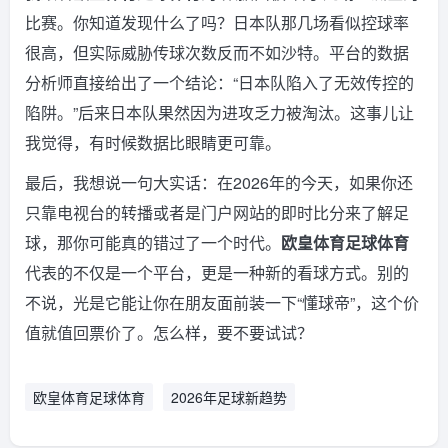
比赛。你知道发现什么了吗？日本队那几场看似控球率
很高，但实际威胁传球次数反而不如沙特。平台的数据
分析师直接给出了一个结论：“日本队陷入了无效传控的
陷阱。”后来日本队果然因为进攻乏力被淘汰。这事儿让
我觉得，有时候数据比眼睛更可靠。
最后，我想说一句大实话：在2026年的今天，如果你还
只靠电视台的转播或者是门户网站的即时比分来了解足
球，那你可能真的错过了一个时代。
欧皇体育足球体育
代表的不仅是一个平台，更是一种新的看球方式。别的
不说，光是它能让你在朋友面前装一下“懂球帝”，这个价
值就值回票价了。怎么样，要不要试试？
欧皇体育足球体育
2026年足球新趋势