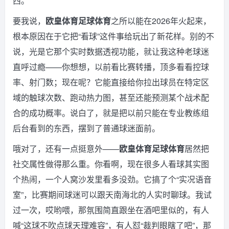
西。
要我说，
欧皇体育足球体育
之所以能在2026年火起来，
根本原因在于它把“看球”这件事给玩出了新花样。别的不
说，光是它那个实时数据透视功能，就让我这种老球迷
直呼过瘾——你想想，以前看比赛转播，顶多看看控球
率、射门数；现在呢？它能直接给你拉出球员在特定区
域的触球次数、跑动热力图，甚至还能预测某个战术配
合的成功概率。说白了，就是把以前只能在专业教练组
后台看到的东西，摆到了普通球迷面前。
哦对了，还有一点挺意外——
欧皇体育足球体育
居然把
社交属性做得那么重。你看啊，现在很多人看球其实图
个热闹，一个人窝沙发里看多没劲。它搞了个“实况语音
室”，比赛期间球迷可以跟天南海北的人实时聊球。我试
过一次，哎哟喂，那氛围简直跟坐在酒吧里似的，有人
喊“这球不吹点球天理难容”，有人怼“裁判眼瞎了吧”，那