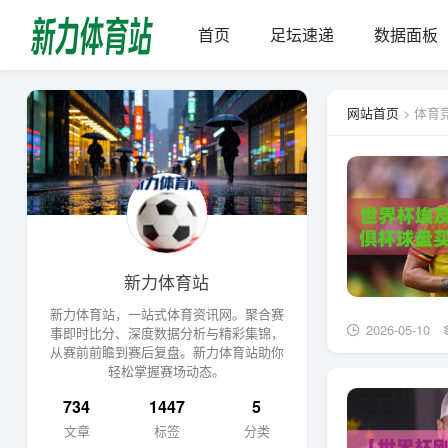
首页
足坛速递
数据面板
网站首页
> 体育
新力体育站
新力体育站，一站式体育资讯网。聚合赛
2026-05-10
事即时比分、深度数据分析与精彩集锦，
从赛前前瞻到赛后复盘。新力体育站助你
轻松掌握赛场动态。
734
1447
5
文章
标签
分类