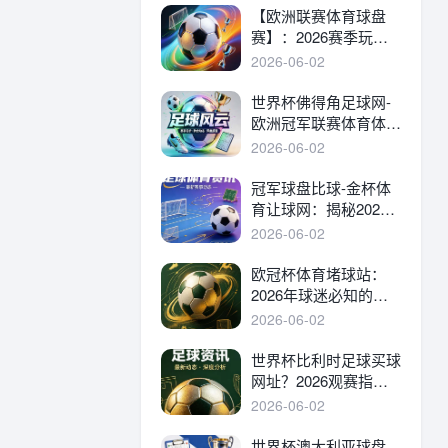
【欧洲联赛体育球盘
赛】：2026赛季玩法
升级，老球迷也得重新
2026-06-02
当学徒
世界杯佛得角足球网-
欧洲冠军联赛体育体球
网：一个老球迷的
2026-06-02
2026观赛新发现
冠军球盘比球-金杯体
育让球网：揭秘2026
年足彩新玩法与实战策
2026-06-02
略(冠军球盘比球)
欧冠杯体育堵球站：
2026年球迷必知的观
赛与投注新趋势
2026-06-02
世界杯比利时足球买球
网址？2026观赛指南
与官方渠道全解析
2026-06-02
世界杯澳大利亚球盘