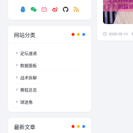
网站分类
2026-05-10
足坛速递
数据面板
战术拆解
赛程总览
球迷角
最新文章