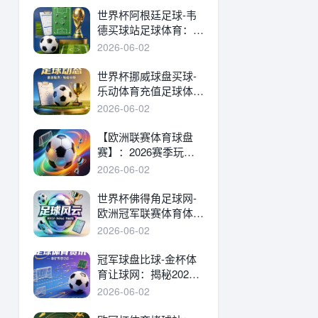
世界杯竞猜全攻略与冠
世界杯阿根廷足球-韦
军联赛买球站推荐
德买球站足球体育：
2026年最热观赛与投
2026-06-02
注指南
世界杯挪威球盘买球-
乐动体育充值足球体
育：2026年北欧足球
2026-06-02
投注新风向
【欧洲联赛体育球盘
赛】：2026赛季玩法
升级，老球迷也得重新
2026-06-02
当学徒
世界杯佛得角足球网-
欧洲冠军联赛体育体球
网：一个老球迷的
2026-06-02
2026观赛新发现
冠军球盘比球-金杯体
育让球网：揭秘2026
年足彩新玩法与实战策
2026-06-02
略(冠军球盘比球)