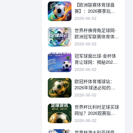
【欧洲联赛体育球盘
赛】：2026赛季玩法
升级，老球迷也得重新
2026-06-02
当学徒
世界杯佛得角足球网-
欧洲冠军联赛体育体球
网：一个老球迷的
2026-06-02
2026观赛新发现
冠军球盘比球-金杯体
育让球网：揭秘2026
年足彩新玩法与实战策
2026-06-02
略(冠军球盘比球)
欧冠杯体育堵球站：
2026年球迷必知的观
赛与投注新趋势
2026-06-02
世界杯比利时足球买球
网址？2026观赛指南
与官方渠道全解析
2026-06-02
世界杯澳大利亚球盘