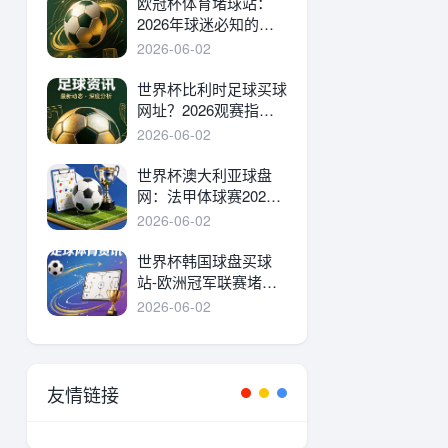
欧冠杯体育堵球站：
2026年球迷必知的观
赛与投注新趋势
2026-06-02
世界杯比利时足球买球
网址？2026观赛指南
与官方渠道全解析
2026-06-02
世界杯澳大利亚球盘
网：法甲体球赛2026
赛季前瞻与投注技巧
2026-06-02
世界杯韩国球盘买球
站-欧洲冠军联赛堵球
网，2026年球迷必看
2026-06-02
的（世界杯韩国球盘买
球站）安全指南与避坑
策略
友情链接