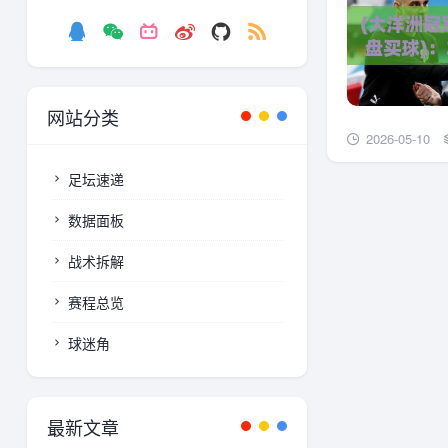
网站分类
2026-05-10
足坛速递
数据面板
战术拆解
赛程总览
球迷角
最新文章