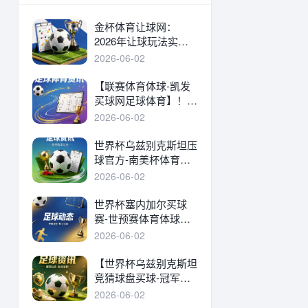
金杯体育让球网：
2026年让球玩法实战
指南，老球迷都在用呢
2026-06-02
【联赛体育体球-凯发
买球网足球体育】！
2026赛季你不能错过
2026-06-02
的五大亮点
世界杯乌兹别克斯坦压
球官方-南美杯体育堵
球赛：2026年跨境投
2026-06-02
注新玩法，你猜怎么
着？
世界杯塞内加尔买球
赛-世预赛体育体球
网：2026世预赛押注
2026-06-02
指南与平台实测
【世界杯乌兹别克斯坦
竞猜球盘买球-冠军联
赛体育足球买球站】：
2026-06-02
2026年乌兹别克斯坦