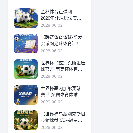
金杯体育让球网：
2026年让球玩法实战
指南，老球迷都在用呢
2026-06-02
【联赛体育体球-凯发
买球网足球体育】！
2026赛季你不能错过
2026-06-02
的五大亮点
世界杯乌兹别克斯坦压
球官方-南美杯体育堵
球赛：2026年跨境投
2026-06-02
注新玩法，你猜怎么
着？
世界杯塞内加尔买球
赛-世预赛体育体球
网：2026世预赛押注
2026-06-02
指南与平台实测
【世界杯乌兹别克斯坦
竞猜球盘买球-冠军联
赛体育足球买球站】：
2026-06-02
2026年乌兹别克斯坦