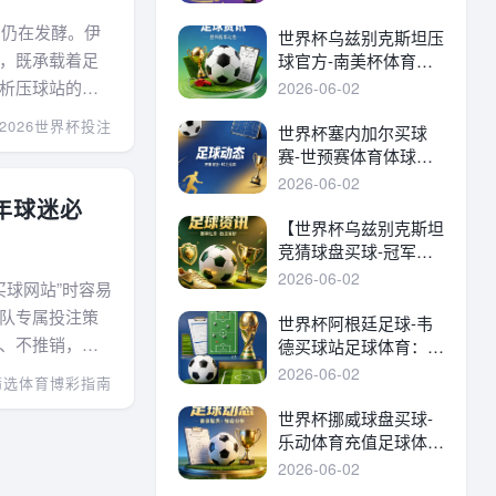
的五大亮点
法仍在发酵。伊
世界杯乌兹别克斯坦压
，既承载着足
球官方-南美杯体育堵
球赛：2026年跨境投
析压球站的运
2026-06-02
注新玩法，你猜怎么
，为读者呈现
2026世界杯投注
着？
世界杯塞内加尔买球
赛-世预赛体育体球
网：2026世预赛押注
2026-06-02
指南与平台实测
6年球迷必
【世界杯乌兹别克斯坦
竞猜球盘买球-冠军联
赛体育足球买球站】：
2026-06-02
买球网站”时容易
2026年乌兹别克斯坦
队专属投注策
世界杯竞猜全攻略与冠
世界杯阿根廷足球-韦
、不推销，只
军联赛买球站推荐
德买球站足球体育：
2026年最热观赛与投
期间安全、理性
2026-06-02
筛选
体育博彩指南
注指南
世界杯挪威球盘买球-
乐动体育充值足球体
育：2026年北欧足球
2026-06-02
投注新风向