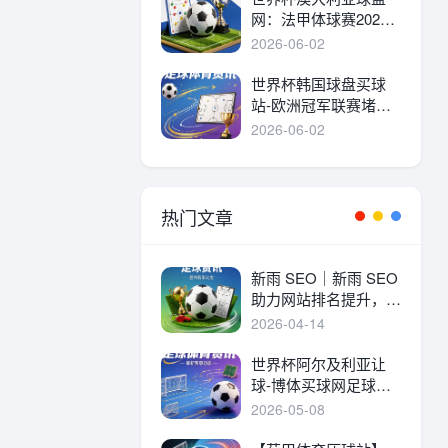
网：法甲体球赛2026
赛季前瞻与投注技巧
2026-06-02
世界杯韩国球盘买球
站-欧洲冠军联赛堵球
网，2026年球迷必看
2026-06-02
的（世界杯韩国球盘买
球站）安全指南与避坑
策略
热门文章
新雨 SEO｜新雨 SEO
助力网站排名提升，新
雨 SEO 打造精准流
2026-04-14
量，新雨 SEO 实现长
效优化
世界杯阿尔及利亚让
球-博体买球网足球体
育：2026年盘口深度
2026-05-08
解析与实战策略