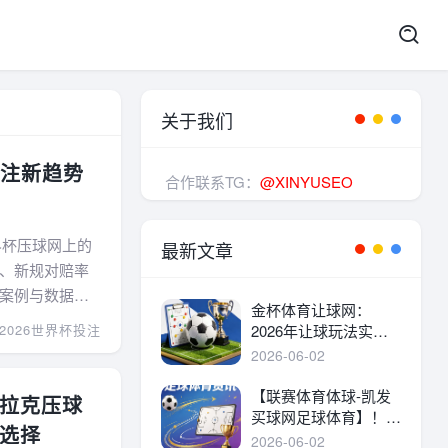
关于我们
投注新趋势
合作联系TG：
@XINYUSEO
界杯压球网上的
最新文章
、新规对赔率
案例与数据，
金杯体育让球网：
还是刚入门，这
2026世界杯投注
2026年让球玩法实战
指南，老球迷都在用呢
2026-06-02
【联赛体育体球-凯发
拉克压球
买球网足球体育】！
选择
2026赛季你不能错过
2026-06-02