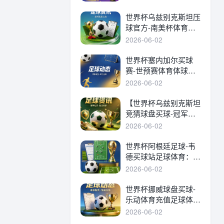
的五大亮点
世界杯乌兹别克斯坦压
球官方-南美杯体育堵
球赛：2026年跨境投
2026-06-02
注新玩法，你猜怎么
着？
世界杯塞内加尔买球
赛-世预赛体育体球
网：2026世预赛押注
2026-06-02
指南与平台实测
【世界杯乌兹别克斯坦
竞猜球盘买球-冠军联
赛体育足球买球站】：
2026-06-02
2026年乌兹别克斯坦
世界杯竞猜全攻略与冠
世界杯阿根廷足球-韦
军联赛买球站推荐
德买球站足球体育：
2026年最热观赛与投
2026-06-02
注指南
世界杯挪威球盘买球-
乐动体育充值足球体
育：2026年北欧足球
2026-06-02
投注新风向