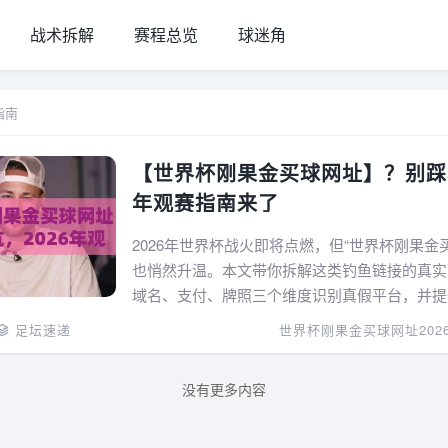
战术拆解
赛程总览
球迷角
指南
【世界杯刚果金买球网址】？别踩坑
年观赛指南来了
2026年世界杯战火即将点燃，但“世界杯刚果金
也悄然升温。本文带你拆解这类钓鱼链接的真实
域名、支付、牌照三个维度识别真假平台，并提
替代方案。不卖焦虑，只讲干货——看球前先读
足坛速递
世界杯
刚果金
买球网址
20
才能保住观赛好心情。...
没有更多内容