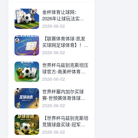
金杯体育让球网：
2026年让球玩法实战
指南，老球迷都在用呢
2026-06-02
【联赛体育体球-凯发
买球网足球体育】！
2026赛季你不能错过
2026-06-02
的五大亮点
世界杯乌兹别克斯坦压
球官方-南美杯体育堵
球赛：2026年跨境投
2026-06-02
注新玩法，你猜怎么
着？
世界杯塞内加尔买球
赛-世预赛体育体球
网：2026世预赛押注
2026-06-02
指南与平台实测
【世界杯乌兹别克斯坦
竞猜球盘买球-冠军联
赛体育足球买球站】：
2026-06-02
2026年乌兹别克斯坦