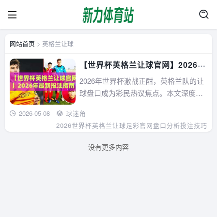
网站首页
> 英格兰让球
【世界杯英格兰让球官网】2026年
最新投注指南与避坑策略
2026年世界杯激战正酣，英格兰队的让
球盘口成为彩民热议焦点。本文深度解
析世界杯英格兰让球官网的投注逻辑，
2026-05-08
球迷角
从盘口水位变化、官网甄别技巧到实战
2026世界杯
英格兰让球
足彩官网
盘口分析
投注技巧
策略，结合真实案例拆解让球玩法。作
者以资深体育编辑视角，用口语化表达
没有更多内容
分享避坑经验——包括如何识别山寨官
网、应对账户冻...