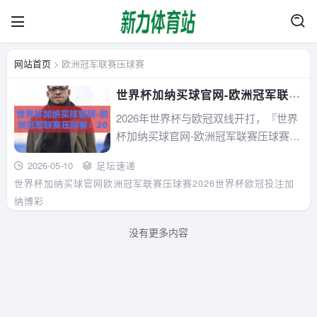
网站首页
> 欧洲冠军联赛压球赛
世界杯加纳买球官网-欧洲冠军联赛
压球赛：2026年球迷必知的三大内
2026年世界杯与欧冠双线开打，『世界
幕
杯加纳买球官网-欧洲冠军联赛压球赛』
成了球迷圈的热词。但真假平台混杂、
2026-05-10
足坛速递
赔率陷阱频出，怎么避坑？本文结合最
世界杯加纳买球官网
欧洲冠军联赛压球赛
2026世界杯
欧冠投注
加
新监管动态与实战案例，拆解加纳官方
纳博彩
渠道认证流程、欧冠分红新规下的投注
逻辑，并给出三个反常识的避坑原则。
没有更多内容
不堆数据，只...