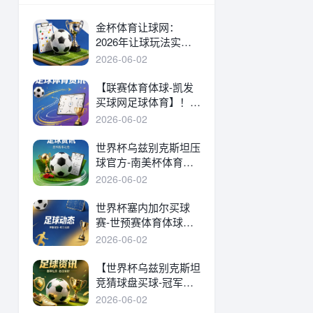
金杯体育让球网：
2026年让球玩法实战
指南，老球迷都在用呢
2026-06-02
【联赛体育体球-凯发
买球网足球体育】！
2026赛季你不能错过
2026-06-02
的五大亮点
世界杯乌兹别克斯坦压
球官方-南美杯体育堵
球赛：2026年跨境投
2026-06-02
注新玩法，你猜怎么
着？
世界杯塞内加尔买球
赛-世预赛体育体球
网：2026世预赛押注
2026-06-02
指南与平台实测
【世界杯乌兹别克斯坦
竞猜球盘买球-冠军联
赛体育足球买球站】：
2026-06-02
2026年乌兹别克斯坦