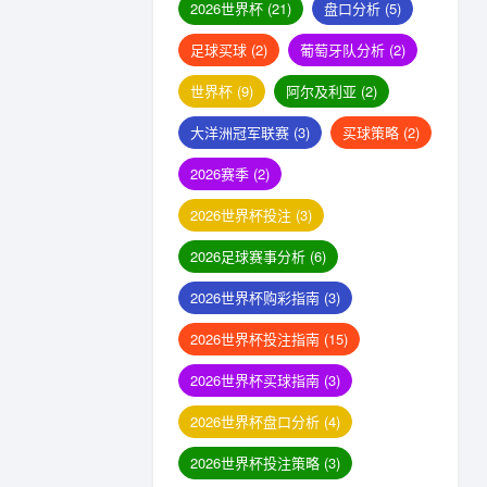
2026世界杯
(21)
盘口分析
(5)
足球买球
(2)
葡萄牙队分析
(2)
世界杯
(9)
阿尔及利亚
(2)
大洋洲冠军联赛
(3)
买球策略
(2)
2026赛季
(2)
2026世界杯投注
(3)
2026足球赛事分析
(6)
2026世界杯购彩指南
(3)
2026世界杯投注指南
(15)
2026世界杯买球指南
(3)
2026世界杯盘口分析
(4)
2026世界杯投注策略
(3)