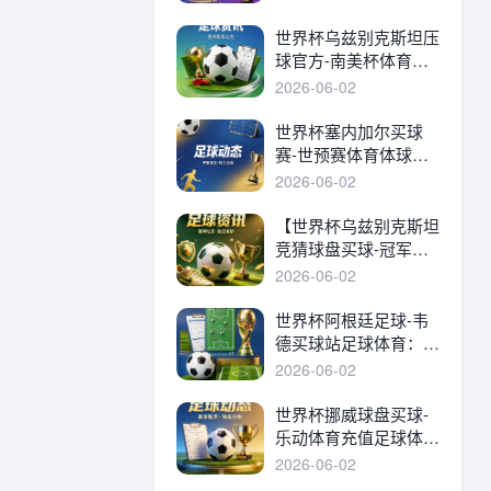
的五大亮点
世界杯乌兹别克斯坦压
球官方-南美杯体育堵
球赛：2026年跨境投
2026-06-02
注新玩法，你猜怎么
着？
世界杯塞内加尔买球
赛-世预赛体育体球
网：2026世预赛押注
2026-06-02
指南与平台实测
【世界杯乌兹别克斯坦
竞猜球盘买球-冠军联
赛体育足球买球站】：
2026-06-02
2026年乌兹别克斯坦
世界杯竞猜全攻略与冠
世界杯阿根廷足球-韦
军联赛买球站推荐
德买球站足球体育：
2026年最热观赛与投
2026-06-02
注指南
世界杯挪威球盘买球-
乐动体育充值足球体
育：2026年北欧足球
2026-06-02
投注新风向