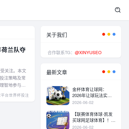
关于我们
年荷兰队夺
合作联系TG：
@XINYUSEO
备受关注。本文
最新文章
投注策略及常
理智地参与竞
金杯体育让球网：
球平台
世界杯投注
2026年让球玩法实战
指南，老球迷都在用呢
2026-06-02
【联赛体育体球-凯发
买球网足球体育】！
2026赛季你不能错过
2026-06-02